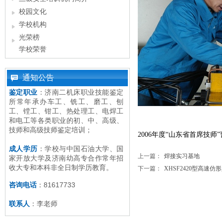
校园文化
学校机构
光荣榜
学校荣誉
通知公告
鉴定职业
：
济南二机床职业技能鉴定
所常年承办
车工、铣工、磨工、刨
工、镗工、钳工、热处理工、电焊工
和电工等
各类职业的初、中、高级、
技师和高级技师鉴定培训
；
2006年度“山东省首席技
成人学历
：学校与中国石油大学、国
上一篇：
焊接实习基地
家开放大学及济南幼高专合作常年招
收大专和本科非全日制学历教育。
下一篇：
XHSF2420型高速仿形
咨询电话
：81617733
联系人
：李老师